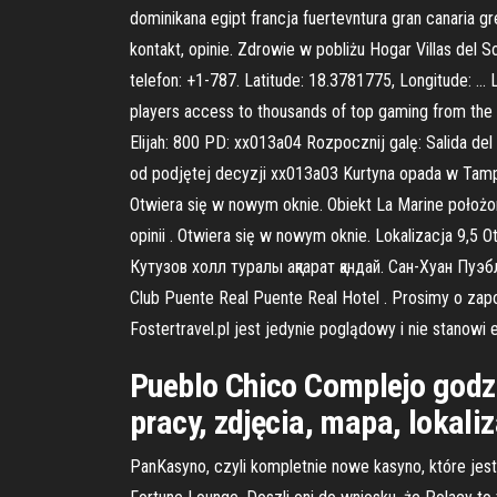
dominikana egipt francja fuertevntura gran canaria g
kontakt, opinie. Zdrowie w pobliżu Hogar Villas del 
telefon: +1-787. Latitude: 18.3781775, Longitude: … L
players access to thousands of top gaming from the b
Elijah: 800 PD: xx013a04 Rozpocznij galę: Salida del
od podjętej decyzji xx013a03 Kurtyna opada w Tampic
Otwiera się w nowym oknie. Obiekt La Marine położony
opinii . Otwiera się w nowym oknie. Lokalizacja 9,5
Кутузов холл туралы ақпарат қандай. Сан-Хуан Пуэ
Club Puente Real Puente Real Hotel . Prosimy o zap
Fostertravel.pl jest jedynie poglądowy i nie stanowi
Pueblo Chico Complejo godzin
pracy, zdjęcia, mapa, lokali
PanKasyno, czyli kompletnie nowe kasyno, które jest