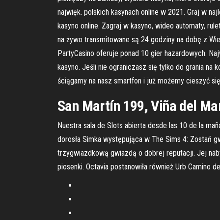
najwięk. polskich kasynach online w 2021. Graj w n
kasyno online. Zagraj w kasyno, wideo automaty, rul
na żywo transmitowane są 24 godziny na dobę z Wiel
PartyCasino oferuje ponad 10 gier hazardowych. Naj
kasyno. Jeśli nie ograniczasz się tylko do grania na 
ściągamy na nasz smartfon i już możemy cieszyć się
San Martín 199, Viña del Mar
Nuestra sala de Slots abierta desde las 10 de la ma
dorosła Simka występująca w The Sims 4: Zostań gw
trzygwiazdkową gwiazdą o dobrej reputacji. Jej naby
piosenki. Octavia postanowiła również Urb Camino del 