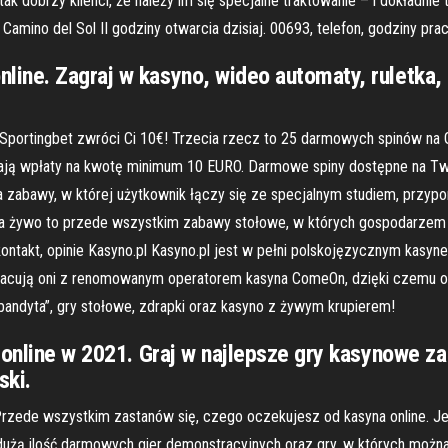
tak dobrzy klienci, że należy im się specjalne traktowanie – i dokładni
 Camino del Sol II godziny otwarcia dzisiaj. 00693, telefon, godziny prac
ine. Zagraj w kasyno, wideo automaty, ruletka, 
 Sportingbet zwróci Ci 10€! Trzecia rzecz to 25 darmowych spinów na 
nają wpłaty na kwotę minimum 10 EURO. Darmowe spiny dostępne na T
 zabawy, w której użytkownik łączy się ze specjalnym studiem, przypom
na żywo to przede wszystkim zabawy stołowe, w których gospodarzem j
 kontakt, opinie Kasyno.pl Kasyno.pl jest w pełni polskojęzycznym kas
ółpracują oni z renomowanym operatorem kasyna ComeOn, dzięki czemu 
bandyta”, gry stołowe, zdrapki oraz kasyno z żywym krupierem!
 online w 2021. Graj w najlepsze gry kasynowe za 
ski.
 Przede wszystkim zastanów się, czego oczekujesz od kasyna online. J
 dużą ilość darmowych gier demonstracyjnych oraz gry, w których można