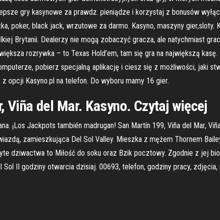
ajlepsze gry kasynowe za prawdz. pieniądze i korzystaj z bonusów wył
etka, poker, black jack, wrzutowe za darmo. Kasyno, maszyny gier,sloty
kiej Brytanii. Dealerzy nie mogą zobaczyć gracza, ale natychmiast g
większa rozrywka – to Texas Hold’em, tam się gra na największą kasę. 
komputerze, pobierz specjalną aplikację i ciesz się z możliwości, jaki s
 z opcji Kasyno.pl na telefon. Do wyboru mamy 16 gier.
, Viña del Mar. Kasyno. Czytaj więcej
ñana. ¡Los Jackpots también madrugan! San Martín 199, Viña del Mar, Viñ
iazdą, zamieszkująca Del Sol Valley. Mieszka z mężem Thornem Baile
te dziwactwa to Miłość do soku oraz Bzik pocztowy. Zgodnie z jej biogr
Sol II godziny otwarcia dzisiaj. 00693, telefon, godziny pracy, zdjęcia, 